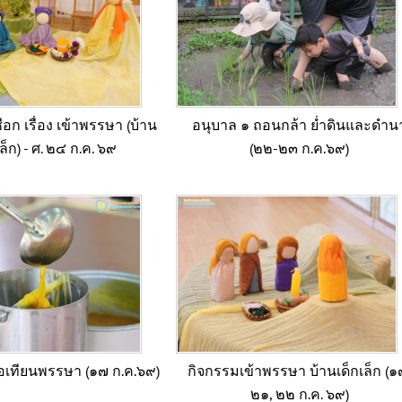
ือก เรื่อง เข้าพรรษา (บ้าน
อนุบาล ๑ ถอนกล้า ย่ำดินและดำน
เล็ก) - ศ. ๒๔ ก.ค. ๖๙
(๒๒-๒๓ ก.ค.๖๙)
อเทียนพรรษา (๑๗ ก.ค.๖๙)
กิจกรรมเข้าพรรษา บ้านเด็กเล็ก (๑
๒๑, ๒๒ ก.ค. ๖๙)