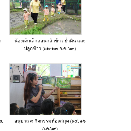
า
น้องเด็กเล็กถอนกล้าข้าว ย่ำดิน และ
ปลูกข้าว (๒๒-๒๓ ก.ค. ๖๙)
๗,
อนุบาล ๓ กิจกรรมห้องสมุด (๑๔, ๑๖
ก.ค.๖๙)