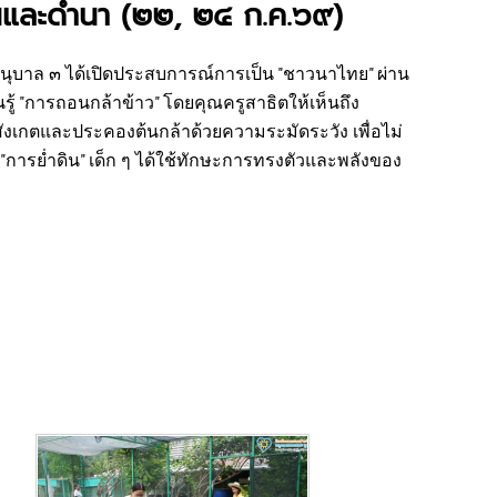
ินและดำนา (๒๒, ๒๔ ก.ค.๖๙)
งอนุบาล ๓ ได้เปิดประสบการณ์การเป็น "ชาวนาไทย" ผ่าน
นรู้ "การถอนกล้าข้าว" โดยคุณครูสาธิตให้เห็นถึง
ังเกตและประคองต้นกล้าด้วยความระมัดระวัง เพื่อไม่
อน "การย่ำดิน" เด็ก ๆ ได้ใช้ทักษะการทรงตัวและพลังของ