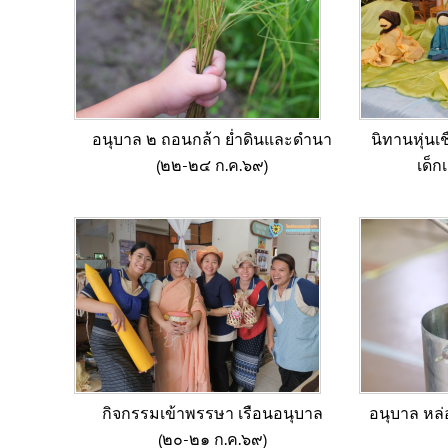
อนุบาล ๒ ถอนกล้า ย่ำดินและดำนา
นิทานหุ่นเช
(๒๒-๒๔ ก.ค.๖๙)
เด็ก
กิจกรรมเข้าพรรษา เรือนอนุบาล
อนุบาล หล่
(๒๐-๒๑ ก.ค.๖๙)