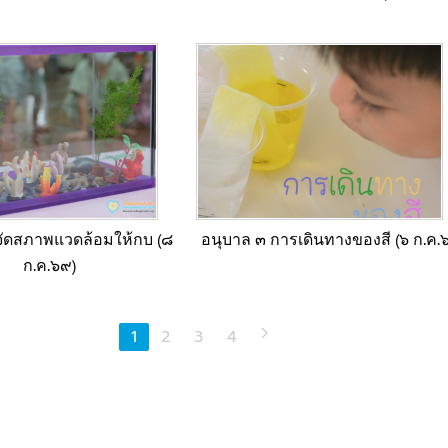
จัดสภาพแวดล้อมให้กบ (๘
อนุบาล ๓ การเดินทางของสี (๖ ก.ค.
ก.ค.๖๙)
1
2
3
4