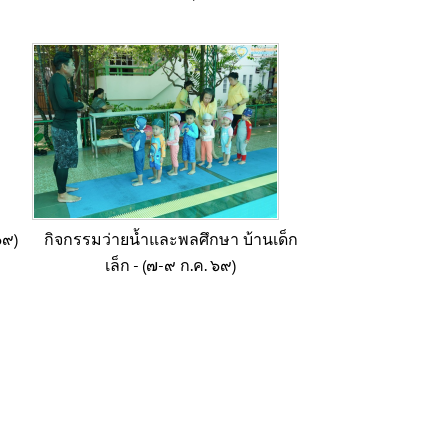
๖๙)
กิจกรรมว่ายน้ำและพลศึกษา บ้านเด็ก
เล็ก - (๗-๙ ก.ค. ๖๙)