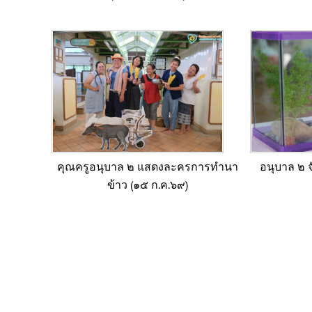
คุณครูอนุบาล ๒ แสดงละครการทำนา
อนุบาล ๒ 
ข้าว (๑๕ ก.ค.๖๙)