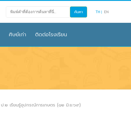
TH
EN
ศิษย์เก่า
ติดต่อโรงเรียน
ป.๒ เรียนรู้อุปกรณ์การเกษตร (๑๒ มิ.ย.๖๙)